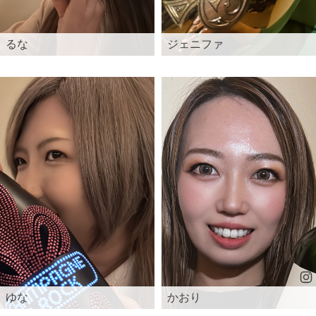
るな
ジェニファ
ゆな
かおり